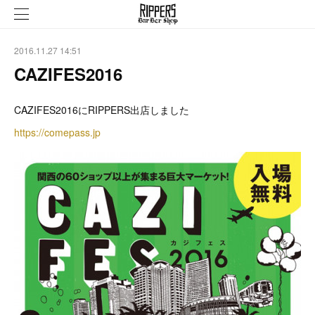
2016.11.27 14:51
CAZIFES2016
CAZIFES2016にRIPPERS出店しました
https://comepass.jp