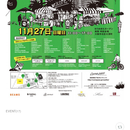
EVENT
(
17
)