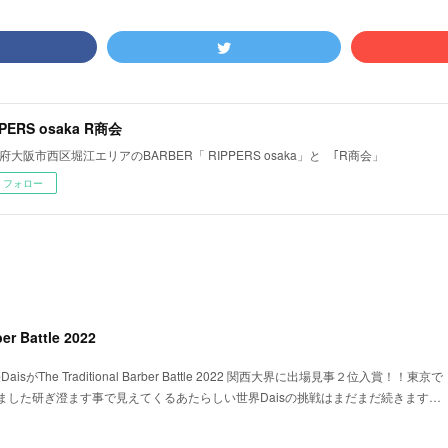
PPERS osaka R商会
府大阪市西区堀江エリアのBARBER「 RIPPERS osaka」と ｢R商会」
フォロー
ber Battle 2022
isがThe Traditional Barber Battle 2022 関西大界に出場見事２位入賞！！東京で
ました研ぎ澄ます事で見えてくるあたらしい世界Daisの挑戦はまだまだ続きます…