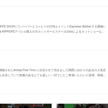
E SHOPにてバーバーとコーヒーのCHILLイベントEspresso Barber 2 を開催い
RIPPERSアパレル購入の方カットサービスナベ＆Daisによるカットショーな…
された&nbsp;Fiea Time に出店させて頂きました関西にゆかりのあるの人気店
ん出店していて刺激のあるとても楽しい一日でしたご来場いただいた皆様、関係…