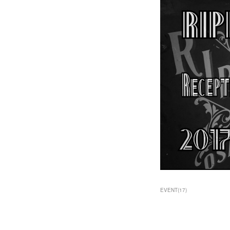
EVENT
(
17
)