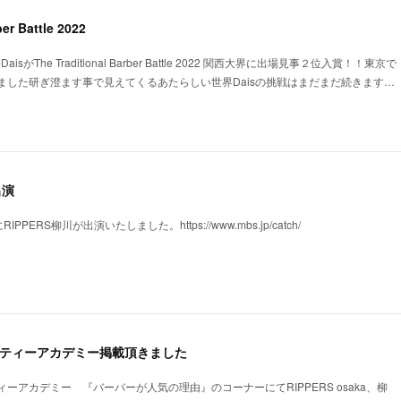
ber Battle 2022
isがThe Traditional Barber Battle 2022 関西大界に出場見事２位入賞！！東京で
ました研ぎ澄ます事で見えてくるあたらしい世界Daisの挑戦はまだまだ続きます…
出演
PPERS柳川が出演いたしました。https://www.mbs.jp/catch/
ビューティーアカデミー掲載頂きました
ーアカデミー 『バーバーが人気の理由』のコーナーにてRIPPERS osaka、柳