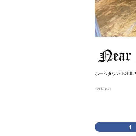
ホームタウンHORI
EVENT
(
17
)