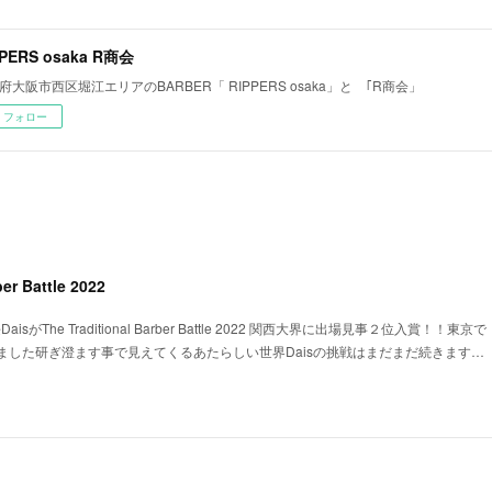
PPERS osaka R商会
府大阪市西区堀江エリアのBARBER「 RIPPERS osaka」と ｢R商会」
フォロー
ber Battle 2022
isがThe Traditional Barber Battle 2022 関西大界に出場見事２位入賞！！東京で
ました研ぎ澄ます事で見えてくるあたらしい世界Daisの挑戦はまだまだ続きます…