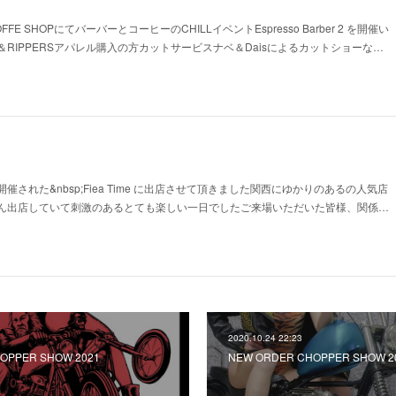
E SHOPにてバーバーとコーヒーのCHILLイベントEspresso Barber 2 を開催い
RIPPERSアパレル購入の方カットサービスナベ＆Daisによるカットショーな…
された&nbsp;Fiea Time に出店させて頂きました関西にゆかりのあるの人気店
ん出店していて刺激のあるとても楽しい一日でしたご来場いただいた皆様、関係…
2020.10.24 22:23
OPPER SHOW 2021
NEW ORDER CHOPPER SHOW 2